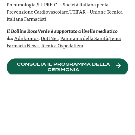
Pneumologia,S.I.PRE.C. – Società Italiana per la
Prevenzione Cardiovascolare,UTIFAR – Unione Tecnica
Italiana Farmacisti
Il Bollino RosaVerde è supportato a livello mediatico
da:
Adnkronos
,
DottNet
,
Panorama della Sanità
,
Tema
Farmacia News
,
Tecnica Ospedaliera
.
CONSULTA IL PROGRAMMA DELLA
SI
CERIMONIA
APRE
IN
UNA
NUOVA
FINESTRA,
Bollino RosaVerde è un progetto di