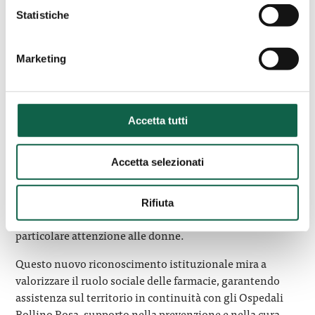
13.00
Statistiche
Ministero della Salute,
Auditorium Cosimo
Marketing
Piccinno, LungoTevere
Ripa 1, Roma
Accetta tutti
Giovedì 3 aprile alle ore 11.30 nell’auditorium del
Ministero della Salute ” Cosimo Piccinno” in via
Accetta selezionati
LungoTevere Ripa 1 a Roma presenteremo le strutture
facenti parte del primo network del Bollino RosaVerde, il
riconoscimento riservato alle farmacie italiane che si
Rifiuta
distinguono nell’offerta di servizi innovativi, con
particolare attenzione alle donne.
Questo nuovo riconoscimento istituzionale mira a
valorizzare il ruolo sociale delle farmacie, garantendo
assistenza sul territorio in continuità con gli Ospedali
Bollino Rosa, supporto nella prevenzione e nella cura,