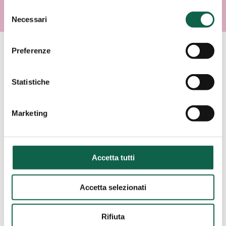
Selezione
Necessari
del
consenso
Preferenze
AREE SPECIALISTICHE
Statistiche
Consulta i servizi offerti da questa farmacia.
Marketing
ESAMI/TEST
Accetta tutti
SCREENING
CARDIOVASCOLARE
Accetta selezionati
Rifiuta