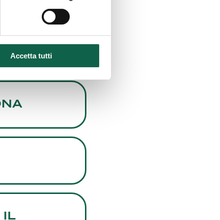
Accetta tutti
ONA
IL