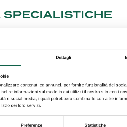
 SPECIALISTICHE
izi offerti da questa farmacia.
MI/TEST
Dettagli
ookie
nalizzare contenuti ed annunci, per fornire funzionalità dei socia
EENING CARDIOVASCOLARE
inoltre informazioni sul modo in cui utilizzi il nostro sito con i n
icità e social media, i quali potrebbero combinarle con altre inform
lizzo dei loro servizi.
SULENZE E SERVIZI MEDICI
Preferenze
Statistiche