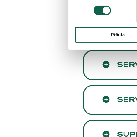
consenso
ALTR
Rifiuta
SER
SERV
SUP