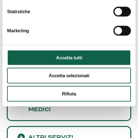
AREE SPECIALISTICHE
Statistiche
Consulta i servizi offerti da questa farmacia.
Marketing
ESAMI/TEST
Accetta tutti
SCREENING
CARDIOVASCOLARE
Accetta selezionati
Rifiuta
CONSULENZE E SERVIZI
MEDICI
ALTRI SERVIZI