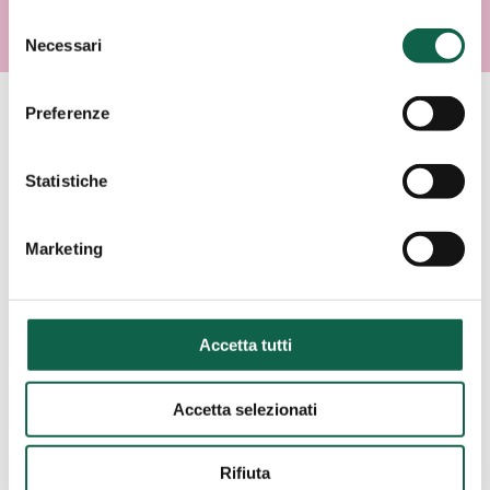
Selezione
Necessari
del
consenso
Preferenze
AREE SPECIALISTICHE
Statistiche
Consulta i servizi offerti da questa farmacia.
Marketing
ESAMI/TEST
Accetta tutti
SCREENING
CARDIOVASCOLARE
Accetta selezionati
Rifiuta