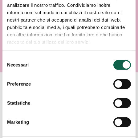
analizzare il nostro traffico. Condividiamo inoltre
informazioni sul modo in cui utilizzi il nostro sito con i
nostri partner che si occupano di analisi dei dati web,
pubblicità e social media, i quali potrebbero combinarle
con altre informazioni che hai fornito loro o che hanno
raccolto dal tuo utilizzo dei loro servizi.
Selezione
Necessari
del
consenso
Preferenze
AREE SPECIALISTICHE
Statistiche
Consulta i servizi offerti da questa farmacia.
Marketing
ESAMI/TEST