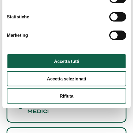
AREE SPECIALISTICHE
Statistiche
Consulta i servizi offerti da questa farmacia.
Marketing
ESAMI/TEST
Accetta tutti
SCREENING
CARDIOVASCOLARE
Accetta selezionati
Rifiuta
CONSULENZE E SERVIZI
MEDICI