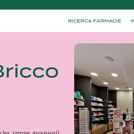
RICERCA FARMACIE
I
ricco
à (es. rampe, ascensori)