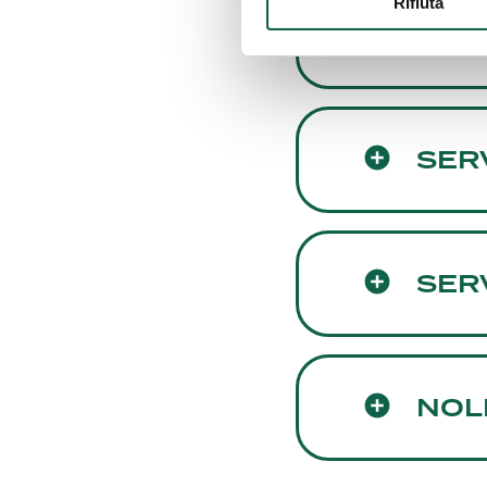
Rifiuta
ALTR
SER
SERV
NOL