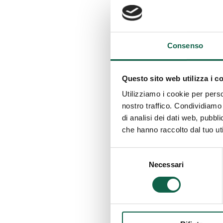
Consulta i serv
Consenso
ESA
Questo sito web utilizza i c
Utilizziamo i cookie per perso
nostro traffico. Condividiamo 
di analisi dei dati web, pubbl
SCR
che hanno raccolto dal tuo uti
Selezione
Necessari
del
consenso
CON