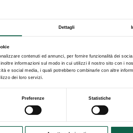
izi offerti da questa farmacia.
Dettagli
MI/TEST
ookie
nalizzare contenuti ed annunci, per fornire funzionalità dei socia
inoltre informazioni sul modo in cui utilizzi il nostro sito con i n
icità e social media, i quali potrebbero combinarle con altre inform
EENING CARDIOVASCOLARE
lizzo dei loro servizi.
Preferenze
Statistiche
SULENZE E SERVIZI MEDICI