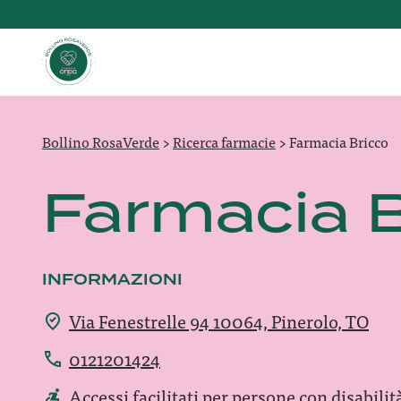
Bollino RosaVerde
>
Ricerca farmacie
>
Farmacia Bricco
Farmacia B
INFORMAZIONI
Via Fenestrelle 94 10064, Pinerolo, TO
0121201424
Accessi facilitati per persone con disabilit