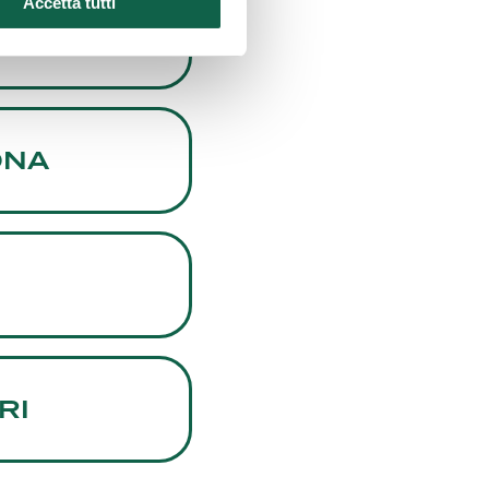
Accetta tutti
ONA
RI