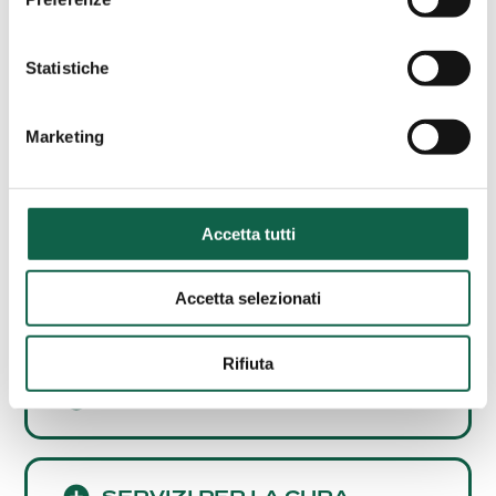
AREE SPECIALISTICHE
Statistiche
Consulta i servizi offerti da questa farmacia.
Marketing
ESAMI/TEST
Accetta tutti
SCREENING
CARDIOVASCOLARE
Accetta selezionati
Rifiuta
ALTRI SERVIZI