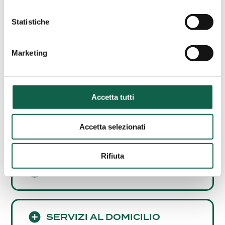
AREE SPECIALISTICHE
Statistiche
Consulta i servizi offerti da questa farmacia.
Marketing
ESAMI/TEST
Accetta tutti
SCREENING
CARDIOVASCOLARE
Accetta selezionati
Rifiuta
ALTRI SERVIZI
SERVIZI AL DOMICILIO