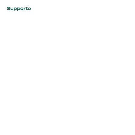
Supporto
FAQ
Contatti
I siti di Onda
Fondazione Onda
Bollino Rosa
Bollino RosaArgento
Seguici