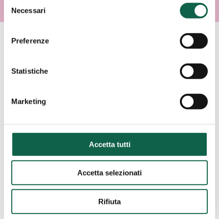
Selezione
Necessari
del
consenso
Preferenze
AREE SPECIALISTICHE
Statistiche
Consulta i servizi offerti da questa farmacia.
Marketing
ESAMI/TEST
Accetta tutti
SCREENING
CARDIOVASCOLARE
Accetta selezionati
Rifiuta
CONSULENZE E SERVIZI