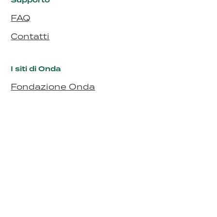
Supporto
FAQ
Contatti
I siti di Onda
Fondazione Onda
Bollino Rosa
Bollino RosaArgento
Seguici
Fondazione Onda Osservatorio nazionale sulla salute della donna