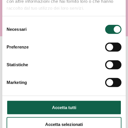
con altre informazioni che hai fornito loro o che hanno
raccolto dal tuo utilizzo dei loro servizi.
Selezione
Necessari
del
consenso
Preferenze
AREE SPECIALISTICHE
Statistiche
Consulta i servizi offerti da questa farmacia.
Marketing
ESAMI/TEST
Accetta tutti
SCREENING
CARDIOVASCOLARE
Accetta selezionati