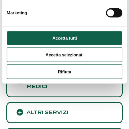
Consulta i servizi offerti da questa farmacia.
Marketing
ESAMI/TEST
Accetta tutti
SCREENING
CARDIOVASCOLARE
Accetta selezionati
Rifiuta
CONSULENZE E SERVIZI
MEDICI
ALTRI SERVIZI