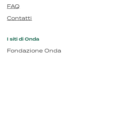
FAQ
Contatti
I siti di Onda
Fondazione Onda
Bollino Rosa
Bollino RosaArgento
Seguici
Fondazione Onda Osservatorio nazionale sulla salute della donna
e di genere ETS, iscritta al Registro unico nazionale del Terzo