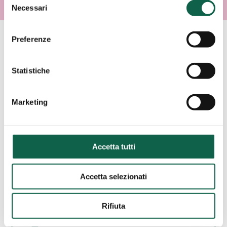
Necessari
del
consenso
Preferenze
AREE SPECIALISTICHE
Statistiche
Consulta i servizi offerti da questa farmacia.
Marketing
ESAMI/TEST
Accetta tutti
SCREENING
CARDIOVASCOLARE
Accetta selezionati
Rifiuta
CONSULENZE E SERVIZI