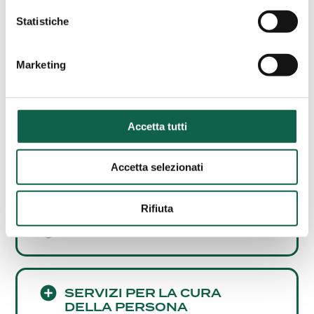
AREE SPECIALISTICHE
Statistiche
Consulta i servizi offerti da questa farmacia.
Marketing
ESAMI/TEST
Accetta tutti
SCREENING
CARDIOVASCOLARE
Accetta selezionati
Rifiuta
ALTRI SERVIZI
SERVIZI PER LA CURA
DELLA PERSONA