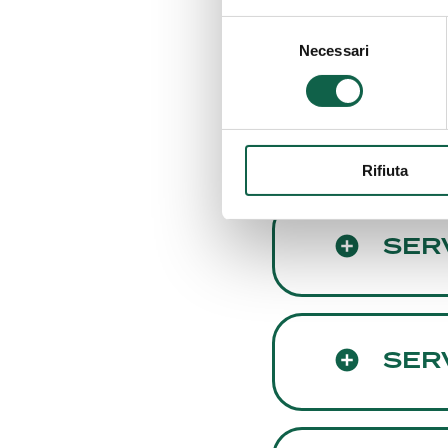
CON
Selezione
Necessari
del
consenso
ALTR
Rifiuta
SER
SERV