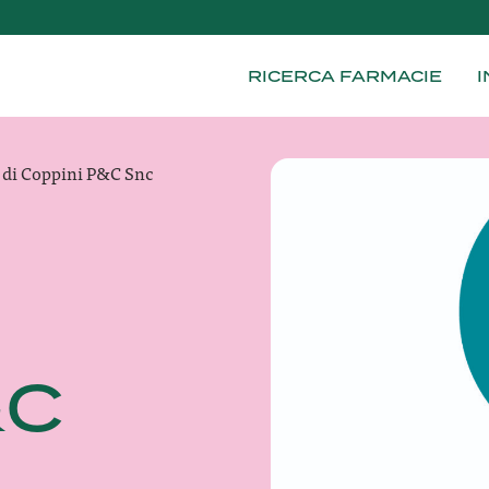
RICERCA FARMACIE
I
 di Coppini P&C Snc
&C