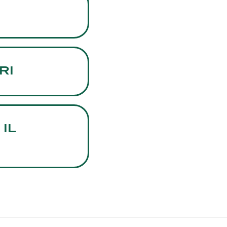
RI
IL