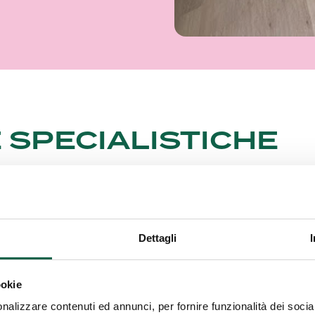
 SPECIALISTICHE
izi offerti da questa farmacia.
Dettagli
MI/TEST
ookie
nalizzare contenuti ed annunci, per fornire funzionalità dei socia