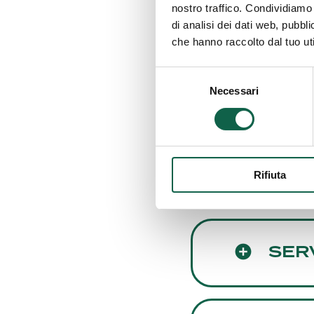
SCR
nostro traffico. Condividiamo 
di analisi dei dati web, pubbl
che hanno raccolto dal tuo uti
Selezione
CON
Necessari
del
consenso
ALTR
Rifiuta
SER