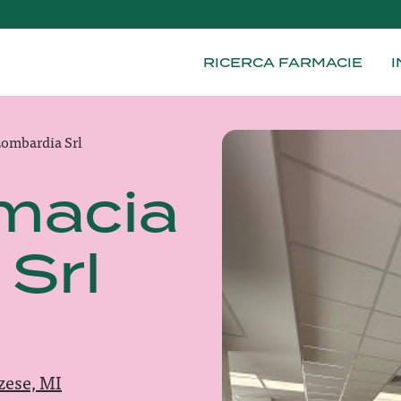
RICERCA FARMACIE
I
ombardia Srl
macia
Srl
zese, MI