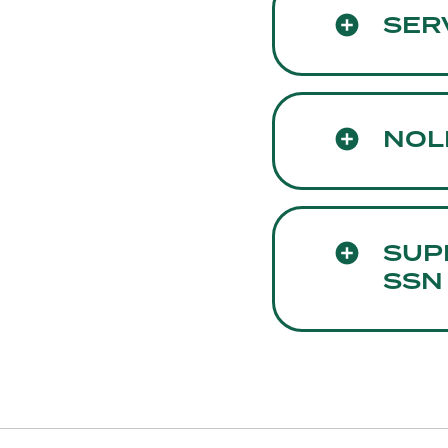
SERV
NOL
SUP
SSN