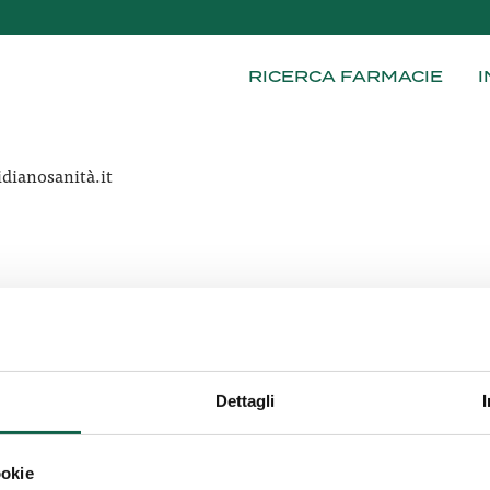
RICERCA FARMACIE
I
dianosanità.it
sanità.it
Dettagli
ookie