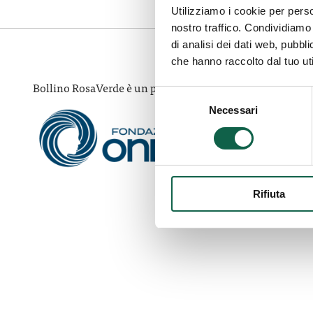
Utilizziamo i cookie per perso
nostro traffico. Condividiamo 
di analisi dei dati web, pubbl
che hanno raccolto dal tuo uti
Bollino RosaVerde è un progetto di
Selezione
Necessari
del
consenso
Rifiuta