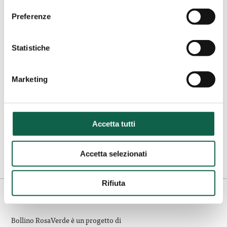
Farmacia
Preferenze
Dott.ssa
Salve - Ruggiano (LE)
Pepe
Farmacia Dott.ssa Pepe
Simonetta
Statistiche
Simonetta
Marketing
Via San Antonio 55 73050, Salve - Ruggiano,
LE
0833742022
Accetta tutti
Copertura H24 anche nei giorni festivi
Accetta selezionati
Rifiuta
Bollino RosaVerde è un progetto di