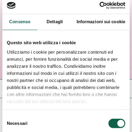
Bollino Rosa Verde
in tutta Italia
Consenso
Dettagli
Informazioni sui cookie
Questo sito web utilizza i cookie
Utilizziamo i cookie per personalizzare contenuti ed
annunci, per fornire funzionalità dei social media e per
analizzare il nostro traffico. Condividiamo inoltre
informazioni sul modo in cui utilizzi il nostro sito con i
nostri partner che si occupano di analisi dei dati web,
(apri
pubblicità e social media, i quali potrebbero combinarle
Cerca tra le farmacie
il
con altre informazioni che hai fornito loro o che hanno
pannello
di
raccolto dal tuo utilizzo dei loro servizi.
rimuovi
1
risultati per:
Test Intolleranze Alimentari
ricerca)
filtro
Elimina tutti i filtri
Selezione
Necessari
del
consenso