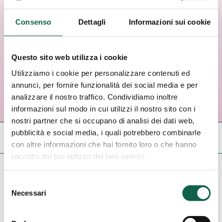
Bollino Rosa Verde
in tutta Italia
Consenso
Dettagli
Informazioni sui cookie
Questo sito web utilizza i cookie
Utilizziamo i cookie per personalizzare contenuti ed
annunci, per fornire funzionalità dei social media e per
analizzare il nostro traffico. Condividiamo inoltre
informazioni sul modo in cui utilizzi il nostro sito con i
nostri partner che si occupano di analisi dei dati web,
pubblicità e social media, i quali potrebbero combinarle
(apri
Cerca tra le farmacie
il
con altre informazioni che hai fornito loro o che hanno
pannello
raccolto dal tuo utilizzo dei loro servizi.
di
rimuovi
1
risultati per:
Noleggio gratuito cuffie ipotermiche
ricerca)
filtro
Elimina tutti i filtri
Selezione
Necessari
del
consenso