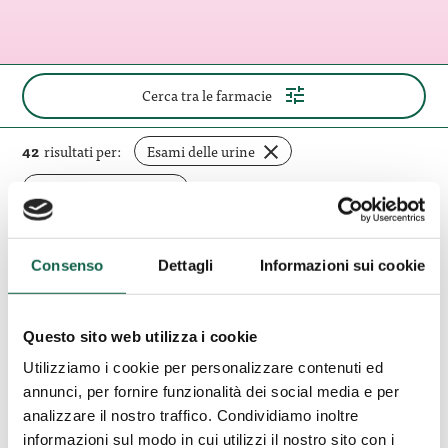
(apri
Cerca tra le farmacie
il
pannello
di
rimuovi
42
risultati per:
Esami delle urine
ricerca)
filtro
Elimina tutti i filtri
Consenso
Dettagli
Informazioni sui cookie
Azienda
Speciale
BIENATE fraz. MAGNAGO (MI)
Pluriservizi
Azienda Speciale Pluriservizi
Magnago
Questo sito web utilizza i cookie
Magnago
Utilizziamo i cookie per personalizzare contenuti ed
annunci, per fornire funzionalità dei social media e per
VIA SARDEGNA 1 20020, BIENATE fraz.
analizzare il nostro traffico. Condividiamo inoltre
MAGNAGO, MI
informazioni sul modo in cui utilizzi il nostro sito con i