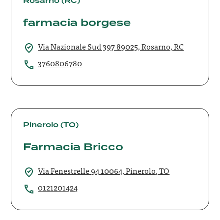
borgese
Rosarno (RC)
farmacia borgese
Via Nazionale Sud 397 89025, Rosarno, RC
3760806780
Farmacia
Bricco
Pinerolo (TO)
Farmacia Bricco
Via Fenestrelle 94 10064, Pinerolo, TO
0121201424