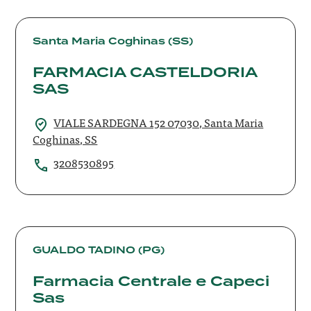
FARMACIA
CASTELDORIA
Santa Maria Coghinas (SS)
SAS
FARMACIA CASTELDORIA
SAS
VIALE SARDEGNA 152 07030, Santa Maria
Coghinas, SS
3208530895
Farmacia
Centrale
GUALDO TADINO (PG)
e
Farmacia Centrale e Capeci
Capeci
Sas
Sas