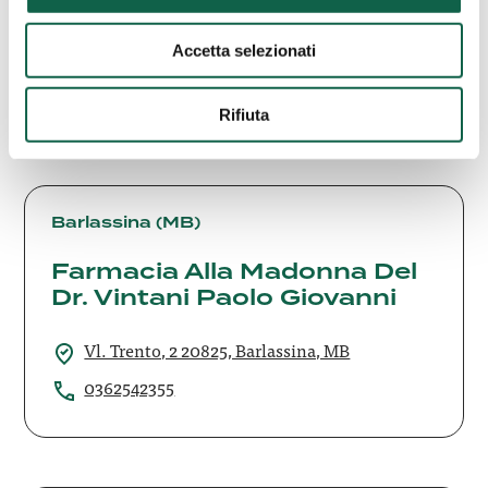
via Bartolomeo D'Alviano 23 34144, Trieste, TS
Accetta selezionati
0403409851
Rifiuta
Farmacia
Alla
Barlassina (MB)
Madonna
Farmacia Alla Madonna Del
Del
Dr.
Dr. Vintani Paolo Giovanni
Vintani
Paolo
Vl. Trento, 2 20825, Barlassina, MB
Giovanni
0362542355