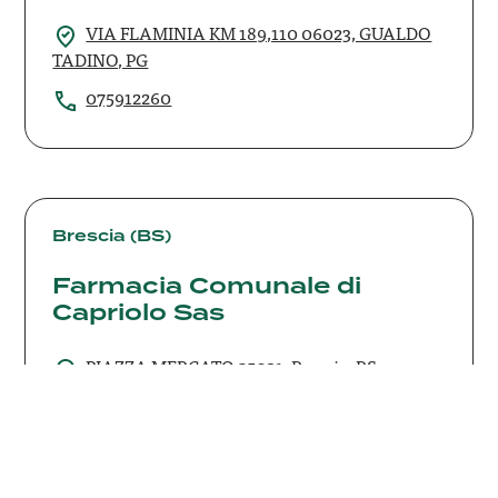
VIA FLAMINIA KM 189,110 06023, GUALDO
TADINO, PG
075912260
Farmacia
Comunale
Brescia (BS)
di
Farmacia Comunale di
Capriolo
Sas
Capriolo Sas
PIAZZA MERCATO 25031, Brescia, BS
0307365500