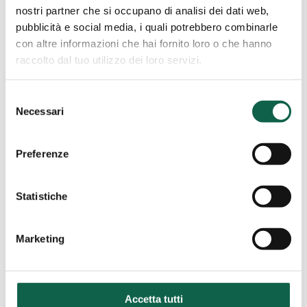
nostri partner che si occupano di analisi dei dati web,
0331657400
pubblicità e social media, i quali potrebbero combinarle
con altre informazioni che hai fornito loro o che hanno
raccolto dal tuo utilizzo dei loro servizi.
Farmacia
Selezione
A.S.FAR.M.
Induno Olona (VA)
Necessari
del
Farmacia A.S.FAR.M.
consenso
Preferenze
Via Jamoretti,51 21056, Induno Olona, VA
0332201246
Statistiche
Marketing
Farmacia
Ai
Trieste (TS)
Gemelli
Accetta tutti
Farmacia Ai Gemelli