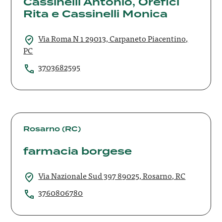
Cassinelli Antonio, Orefici
Cassinelli
Antonio,
Rita e Cassinelli Monica
Orefici
Rita
Via Roma N 1 29013, Carpaneto Piacentino,
e
PC
Cassinelli
Monica
3703682595
farmacia
borgese
Rosarno (RC)
farmacia borgese
Via Nazionale Sud 397 89025, Rosarno, RC
3760806780