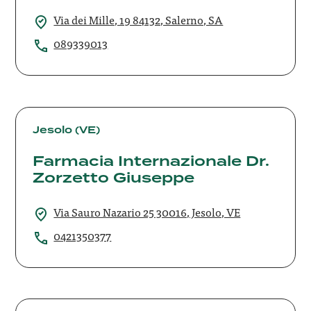
&
Via dei Mille, 19 84132, Salerno, SA
C.
089339013
Farmacia
Internazionale
Jesolo (VE)
Dr.
Farmacia Internazionale Dr.
Zorzetto
Zorzetto Giuseppe
Giuseppe
Via Sauro Nazario 25 30016, Jesolo, VE
0421350377
Farmacia