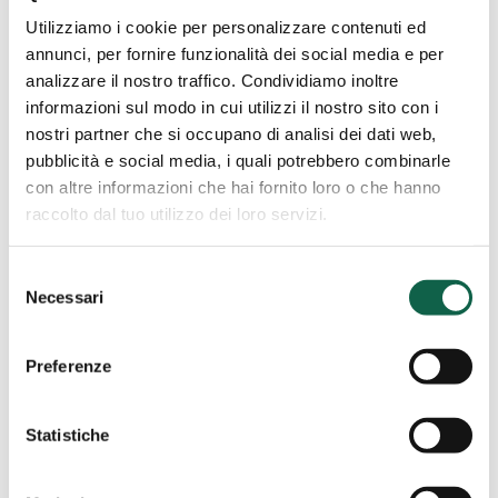
Antonella
Colutta & C. Snc
Utilizziamo i cookie per personalizzare contenuti ed
Colutta
annunci, per fornire funzionalità dei social media e per
&
Piazza Giuseppe Garibaldi, 10 33100, Udine,
analizzare il nostro traffico. Condividiamo inoltre
C.
UD
informazioni sul modo in cui utilizzi il nostro sito con i
Snc
nostri partner che si occupano di analisi dei dati web,
0432501191
pubblicità e social media, i quali potrebbero combinarle
con altre informazioni che hai fornito loro o che hanno
raccolto dal tuo utilizzo dei loro servizi.
Farmacia
Selezione
Appio
Roma (RM)
Necessari
del
Claudio
Farmacia Appio Claudio
consenso
Preferenze
Viale Appio Claudio 306-308 00174, Roma,
RM
Statistiche
0671544944