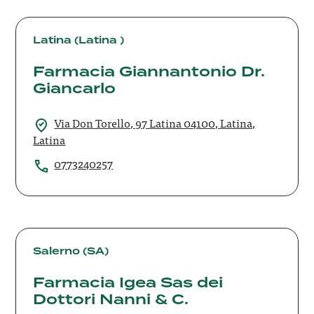
Farmacia
Giannantonio
Latina (Latina )
Dr.
Farmacia Giannantonio Dr.
Giancarlo
Giancarlo
Via Don Torello, 97 Latina 04100, Latina,
Latina
0773240257
Farmacia
Igea
Salerno (SA)
Sas
Farmacia Igea Sas dei
dei
Dottori Nanni & C.
Dottori
Nanni