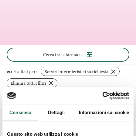
(apri
Cerca tra le farmacie
il
pannello
di
rimuovi
20
risultati per:
Servizi infermieristici su richiesta
ricerca)
filtro
Elimina tutti i filtri
Farmacia
Consenso
Dettagli
Informazioni sui cookie
Antonio
Udine (UD)
Colutta
Farmacia Antonio Colutta
Della
Della Dott.ssa Antonella
Dott.ssa
Questo sito web utilizza i cookie