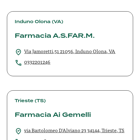
Farmacia
A.S.FAR.M.
Induno Olona (VA)
Farmacia A.S.FAR.M.
Via Jamoretti,51 21056, Induno Olona, VA
0332201246
Farmacia
Ai
Trieste (TS)
Gemelli
Farmacia Ai Gemelli
via Bartolomeo D'Alviano 23 34144, Trieste, TS