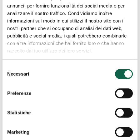
Lucca 24 Ore
24
annunci, per fornire funzionalità dei social media e per
Ore
analizzare il nostro traffico. Condividiamo inoltre
Piazza Curtatone, 7 55100, Lucca, LU
informazioni sul modo in cui utilizzi il nostro sito con i
nostri partner che si occupano di analisi dei dati web,
0583/491398
pubblicità e social media, i quali potrebbero combinarle
Copertura H24 anche nei giorni festivi
con altre informazioni che hai fornito loro o che hanno
raccolto dal tuo utilizzo dei loro servizi.
Selezione
Alliance
Necessari
del
Farmacia
Monte S. Quirico (LU)
consenso
Comunale
Alliance Farmacia Comunale
Preferenze
Monte
Monte San Quirico
San
Quirico
Statistiche
Via per Camaiore, 1162-1168 55100, Monte S.
Quirico, LU
Marketing
0583/341567