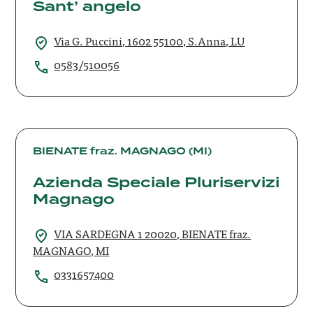
Sant’ angelo
angelo
Via G. Puccini, 1602 55100, S.Anna, LU
0583/510056
Azienda
Speciale
BIENATE fraz. MAGNAGO (MI)
Pluriservizi
Azienda Speciale Pluriservizi
Magnago
Magnago
VIA SARDEGNA 1 20020, BIENATE fraz.
MAGNAGO, MI
0331657400