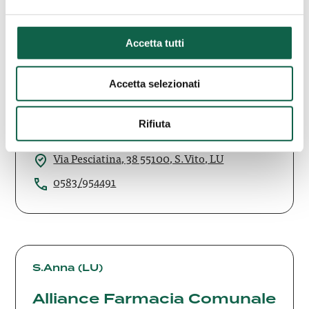
Accetta tutti
Alliance
Farmacia
S.Vito (LU)
Accetta selezionati
Comunale
Alliance Farmacia Comunale
San
San Vito
Vito
Rifiuta
Via Pesciatina, 38 55100, S.Vito, LU
0583/954491
Alliance
Farmacia
S.Anna (LU)
Comunale
Alliance Farmacia Comunale
Sant’