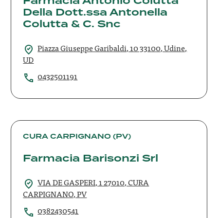
Farmacia Antonio Colutta
Della Dott.ssa Antonella
Dott.ssa
Antonella
Colutta & C. Snc
Colutta
&
Piazza Giuseppe Garibaldi, 10 33100, Udine,
C.
UD
Snc
0432501191
Farmacia
Barisonzi
CURA CARPIGNANO (PV)
Srl
Farmacia Barisonzi Srl
VIA DE GASPERI, 1 27010, CURA
CARPIGNANO, PV
0382430541