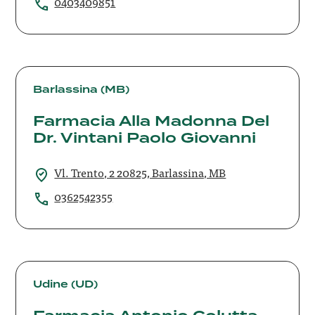
0403409851
Farmacia
Alla
Barlassina (MB)
Madonna
Farmacia Alla Madonna Del
Del
Dr. Vintani Paolo Giovanni
Dr.
Vintani
Paolo
Vl. Trento, 2 20825, Barlassina, MB
Giovanni
0362542355
Farmacia
Antonio
Udine (UD)
Colutta
Della