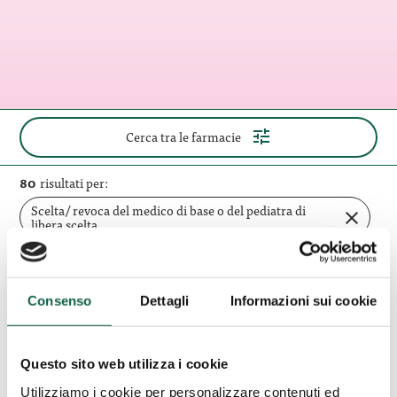
(apri
Cerca tra le farmacie
il
pannello
di
80
risultati per:
ricerca)
Scelta/ revoca del medico di base o del pediatra di
rimuovi
libera scelta
filtro
Elimina tutti i filtri
Consenso
Dettagli
Informazioni sui cookie
Alliance
Farmacia
Lucca (LU)
Questo sito web utilizza i cookie
Comunale
Alliance Farmacia Comunale
Lucca
Utilizziamo i cookie per personalizzare contenuti ed