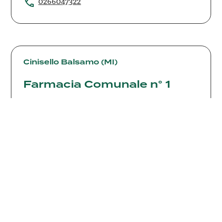
0266047322
Farmacia
Comunale
Cinisello Balsamo (MI)
n°
Farmacia Comunale n° 1
1
Via verga 113 20092, Cinisello Balsamo, MI
0266047322
Farmacia
Comunale
VERCELLI (VC)
n°
Farmacia Comunale n° 2
2