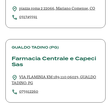
piazza roma 2 22066, Mariano Comense, CO
031745591
Farmacia
Centrale
GUALDO TADINO (PG)
e
Farmacia Centrale e Capeci
Capeci
Sas
Sas
VIA FLAMINIA KM 189,110 06023, GUALDO
TADINO, PG
075912260