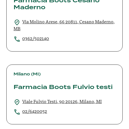
Farmacia Boots Cesano
Maderno
Via Molino Arese, 66 20811, Cesano Maderno,
MB
0362/502140
Farmacia
Boots
Milano (MI)
Fulvio
Farmacia Boots Fulvio testi
testi
Viale Fulvio Testi, 90 20126, Milano, MI
02/6420052