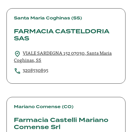
FARMACIA
CASTELDORIA
Santa Maria Coghinas (SS)
SAS
FARMACIA CASTELDORIA
SAS
VIALE SARDEGNA 152 07030, Santa Maria
Coghinas, SS
3208530895
Farmacia
Castelli
Mariano Comense (CO)
Mariano
Farmacia Castelli Mariano
Comense
Comense Srl
Srl