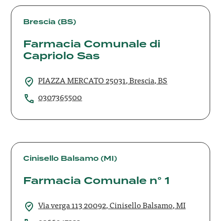
Farmacia
Comunale
Brescia (BS)
di
Farmacia Comunale di
Capriolo
Capriolo Sas
Sas
PIAZZA MERCATO 25031, Brescia, BS
0307365500
Farmacia
Comunale
Cinisello Balsamo (MI)
n°
Farmacia Comunale n° 1
1
Via verga 113 20092, Cinisello Balsamo, MI