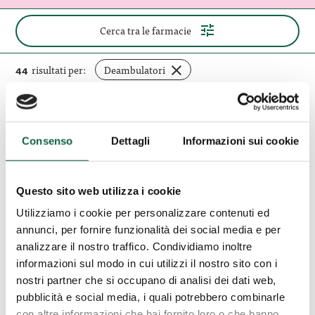
(apri
Cerca tra le farmacie
il
pannello
di
rimuovi
44
risultati per:
Deambulatori
ricerca)
filtro
Elimina tutti i filtri
Consenso
Dettagli
Informazioni sui cookie
Apotheke
S.
Naturno (BZ)
Zeno
Questo sito web utilizza i cookie
Apotheke S. Zeno Di
Di
Utilizziamo i cookie per personalizzare contenuti ed
Mastromatteo Vito E C. Sas
Mastromatteo
Vito
annunci, per fornire funzionalità dei social media e per
E
analizzare il nostro traffico. Condividiamo inoltre
Via Principale, 16 39025, Naturno, BZ
C.
informazioni sul modo in cui utilizzi il nostro sito con i
0473667136
Sas
nostri partner che si occupano di analisi dei dati web,
pubblicità e social media, i quali potrebbero combinarle
con altre informazioni che hai fornito loro o che hanno