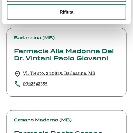
0403409851
Rifiuta
Farmacia
Alla
Barlassina (MB)
Madonna
Farmacia Alla Madonna Del
Del
Dr. Vintani Paolo Giovanni
Dr.
Vintani
Paolo
Vl. Trento, 2 20825, Barlassina, MB
Giovanni
0362542355
Farmacia
Boots
Cesano Maderno (MB)
Cesano
Maderno