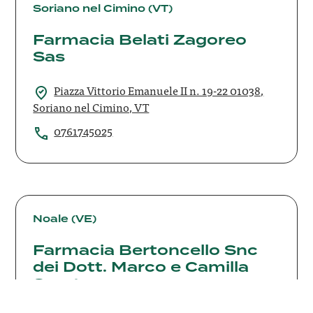
Belati
Soriano nel Cimino (VT)
Zagoreo
Farmacia Belati Zagoreo
Sas
Sas
Piazza Vittorio Emanuele II n. 19-22 01038,
Soriano nel Cimino, VT
0761745025
Farmacia
Bertoncello
Noale (VE)
Snc
Farmacia Bertoncello Snc
dei
Dott.
dei Dott. Marco e Camilla
Marco
Sorato
e
Camilla