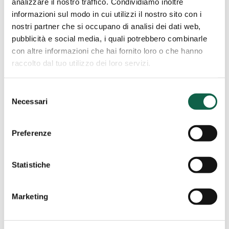
analizzare il nostro traffico. Condividiamo inoltre
0583/491398
informazioni sul modo in cui utilizzi il nostro sito con i
nostri partner che si occupano di analisi dei dati web,
Copertura H24 anche nei giorni festivi
pubblicità e social media, i quali potrebbero combinarle
con altre informazioni che hai fornito loro o che hanno
raccolto dal tuo utilizzo dei loro servizi.
Azienda
Selezione
Speciale
BIENATE fraz. MAGNAGO (MI)
Necessari
del
Pluriservizi
Azienda Speciale Pluriservizi
Magnago
consenso
Magnago
Preferenze
VIA SARDEGNA 1 20020, BIENATE fraz.
MAGNAGO, MI
Statistiche
0331657400
Marketing