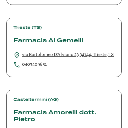
Farmacia
Ai
Trieste (TS)
Gemelli
Farmacia Ai Gemelli
via Bartolomeo D'Alviano 23 34144, Trieste, TS
0403409851
Farmacia
Amorelli
Casteltermini (AG)
dott.
Farmacia Amorelli dott.
Pietro
Pietro