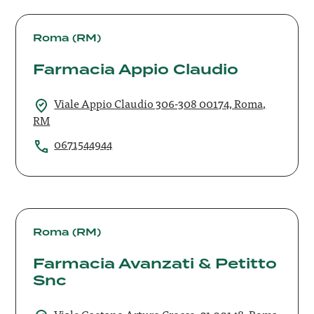
Farmacia
Appio
Roma (RM)
Claudio
Farmacia Appio Claudio
Viale Appio Claudio 306-308 00174, Roma,
RM
0671544944
Farmacia
Avanzati
Roma (RM)
&
Farmacia Avanzati & Petitto
Petitto
Snc
Snc
Viale Gaetano Arturo Crocco, 21 00148, Roma,