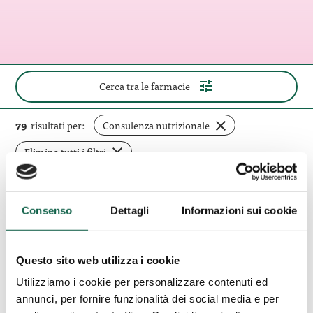
(apri
Cerca tra le farmacie
il
pannello
di
rimuovi
79
risultati per:
Consulenza nutrizionale
ricerca)
filtro
Elimina tutti i filtri
Alliance
Consenso
Dettagli
Informazioni sui cookie
Farmacia
Lucca (LU)
Comunale
Alliance Farmacia Comunale
Lucca
Questo sito web utilizza i cookie
24
Lucca 24 Ore
Utilizziamo i cookie per personalizzare contenuti ed
Ore
annunci, per fornire funzionalità dei social media e per
Piazza Curtatone, 7 55100, Lucca, LU