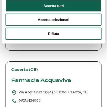
Farmacia
Accetta tutti
A.S.FAR.M.
Induno Olona (VA)
Farmacia A.S.FAR.M.
Accetta selezionati
Via Jamoretti,51 21056, Induno Olona, VA
Rifiuta
0332201246
Farmacia
Acquaviva
Caserta (CE)
Farmacia Acquaviva
Via Acquaviva 134-136 81100, Caserta, CE
0823/424096