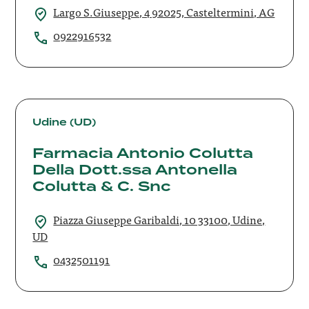
Largo S.Giuseppe, 4 92025, Casteltermini, AG
0922916532
Farmacia
Antonio
Udine (UD)
Colutta
Farmacia Antonio Colutta
Della
Dott.ssa
Della Dott.ssa Antonella
Antonella
Colutta & C. Snc
Colutta
&
Piazza Giuseppe Garibaldi, 10 33100, Udine,
C.
UD
Snc
0432501191