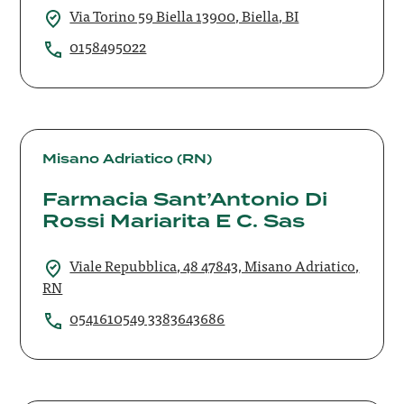
Via Torino 59 Biella 13900, Biella, BI
0158495022
Farmacia
Sant’Antonio
Misano Adriatico (RN)
Di
Farmacia Sant’Antonio Di
Rossi
Rossi Mariarita E C. Sas
Mariarita
E
C.
Viale Repubblica, 48 47843, Misano Adriatico,
Sas
RN
0541610549 3383643686