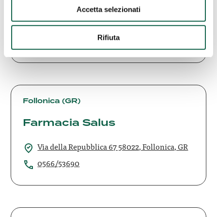
Dott.Sandro Maffei
Accetta selezionati
Viale A. Catalani 185 55100, Lucca, LU
Rifiuta
0583581917
Farmacia
Salus
Follonica (GR)
Farmacia Salus
Via della Repubblica 67 58022, Follonica, GR
0566/53690
Farmacia