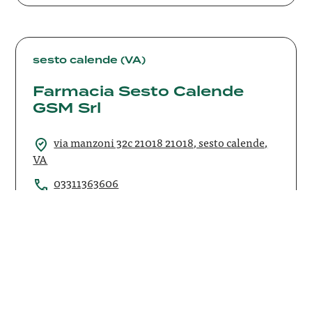
Farmacia
Sesto
sesto calende (VA)
Calende
Farmacia Sesto Calende
GSM
GSM Srl
Srl
via manzoni 32c 21018 21018, sesto calende,
VA
03311363606
Farmacia
Sodini
Borgo a Mozzano (LU)
Farmacia Sodini