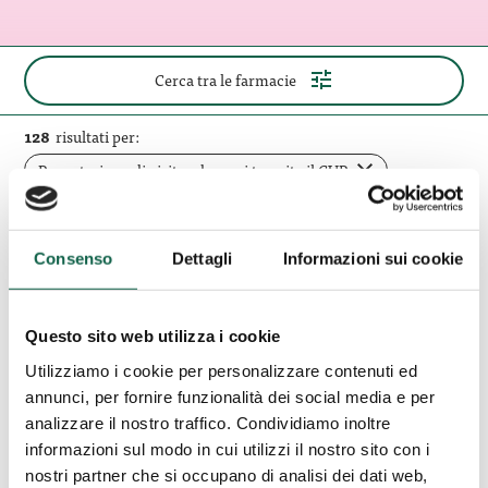
(apri
Cerca tra le farmacie
il
pannello
di
128
risultati per:
ricerca)
rimuovi
Prenotazione di visite ed esami tramite il CUP
filtro
Elimina tutti i filtri
Consenso
Dettagli
Informazioni sui cookie
Farmacia
Rossini
Magenta (MI)
Questo sito web utilizza i cookie
snc
Farmacia Rossini snc
Magenta
Utilizziamo i cookie per personalizzare contenuti ed
Magenta
annunci, per fornire funzionalità dei social media e per
analizzare il nostro traffico. Condividiamo inoltre
Via Rossini, 12 20013, Magenta, MI
informazioni sul modo in cui utilizzi il nostro sito con i
nostri partner che si occupano di analisi dei dati web,