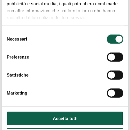
0235945863
pubblicità e social media, i quali potrebbero combinarle
con altre informazioni che hai fornito loro o che hanno
raccolto dal tuo utilizzo dei loro servizi.
Farmacia
Selezione
Rubino
Bari (BA)
Necessari
del
–
consenso
Farmacia Rubino – Bari
Bari
Preferenze
Via Magna Grecia, 71 70126, Bari, BA
0805580985
Statistiche
Marketing
Farmacia
S.Anna
Lucca (LU)
Del
Accetta tutti
Farmacia S.Anna Del
Dott.Sandro
Maffei