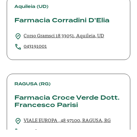
Corradini
Aquileia (UD)
D’Elia
Farmacia Corradini D’Elia
Corso Gramsci 18 33051, Aquileia, UD
043191001
Farmacia
Croce
RAGUSA (RG)
Verde
Farmacia Croce Verde Dott.
Dott.
Francesco Parisi
Francesco
Parisi
VIALE EUROPA , 48 97100, RAGUSA, RG
0932642930