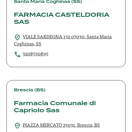
CASTELDORIA
Santa Maria Coghinas (SS)
SAS
FARMACIA CASTELDORIA
SAS
VIALE SARDEGNA 152 07030, Santa Maria
Coghinas, SS
3208530895
Farmacia
Comunale
Brescia (BS)
di
Farmacia Comunale di
Capriolo
Capriolo Sas
Sas
PIAZZA MERCATO 25031, Brescia, BS