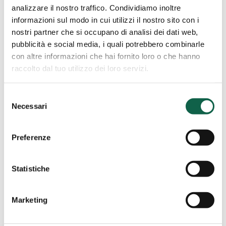
VIA SARDEGNA 1 20020, BIENATE fraz.
analizzare il nostro traffico. Condividiamo inoltre
MAGNAGO, MI
informazioni sul modo in cui utilizzi il nostro sito con i
0331657400
nostri partner che si occupano di analisi dei dati web,
pubblicità e social media, i quali potrebbero combinarle
con altre informazioni che hai fornito loro o che hanno
raccolto dal tuo utilizzo dei loro servizi.
Farmacia
A.S.FAR.M.
Induno Olona (VA)
Selezione
Necessari
del
Farmacia A.S.FAR.M.
consenso
Preferenze
Via Jamoretti,51 21056, Induno Olona, VA
0332201246
Statistiche
Marketing
Farmacia
Ai
Trieste (TS)