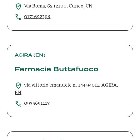
Srl
Via Roma, 62 12100, Cuneo, CN
0171692398
Farmacia
Buttafuoco
AGIRA (EN)
Farmacia Buttafuoco
via vittorio emanuele n. 144 94011, AGIRA,
EN
0935691117
FARMACIA