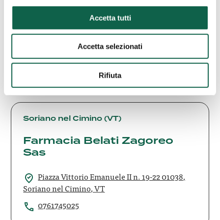
Gemelli
Farmacia Ai Gemelli
Accetta tutti
via Bartolomeo D'Alviano 23 34144, Trieste, TS
Accetta selezionati
0403409851
Rifiuta
Farmacia
Belati
Soriano nel Cimino (VT)
Zagoreo
Farmacia Belati Zagoreo
Sas
Sas
Piazza Vittorio Emanuele II n. 19-22 01038,
Soriano nel Cimino, VT
0761745025