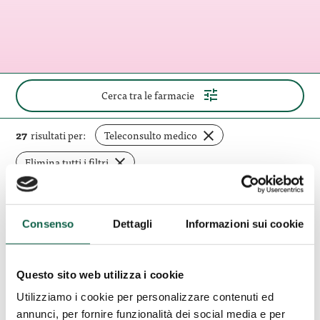
(apri
Cerca tra le farmacie
il
pannello
di
rimuovi
27
risultati per:
Teleconsulto medico
ricerca)
filtro
Elimina tutti i filtri
Azienda
Consenso
Dettagli
Informazioni sui cookie
Speciale
BIENATE fraz. MAGNAGO (MI)
Pluriservizi
Azienda Speciale Pluriservizi
Magnago
Questo sito web utilizza i cookie
Magnago
Utilizziamo i cookie per personalizzare contenuti ed
annunci, per fornire funzionalità dei social media e per