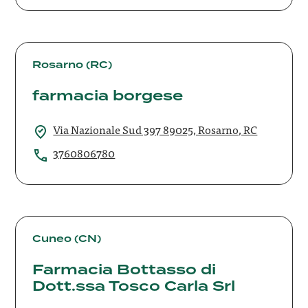
farmacia
borgese
Rosarno (RC)
farmacia borgese
Via Nazionale Sud 397 89025, Rosarno, RC
3760806780
Farmacia
Bottasso
Cuneo (CN)
di
Farmacia Bottasso di
Dott.ssa
Dott.ssa Tosco Carla Srl
Tosco
Carla