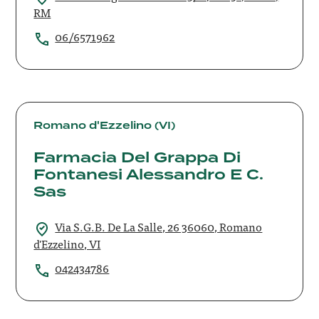
RM
06/6571962
Farmacia
Del
Romano d'Ezzelino (VI)
Grappa
Farmacia Del Grappa Di
Di
Fontanesi Alessandro E C.
Fontanesi
Alessandro
Sas
E
C.
Via S.G.B. De La Salle, 26 36060, Romano
Sas
d'Ezzelino, VI
042434786