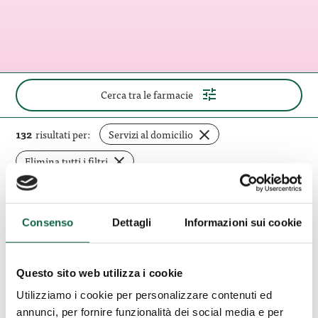
(apri
Cerca tra le farmacie
il
pannello
di
rimuovi
132
risultati per:
Servizi al domicilio
ricerca)
filtro
Elimina tutti i filtri
Farmacia
Consenso
Dettagli
Informazioni sui cookie
Corso
Brindisi (BR)
Roma
Farmacia Corso Roma
Questo sito web utilizza i cookie
Utilizziamo i cookie per personalizzare contenuti ed
Corso Roma 110-112 72100, Brindisi, BR
annunci, per fornire funzionalità dei social media e per