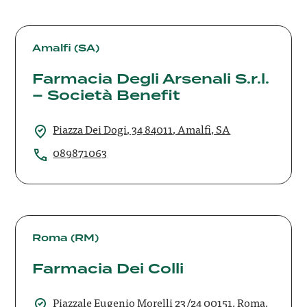
Farmacia
Degli
Amalfi (SA)
Arsenali
Farmacia Degli Arsenali S.r.l.
S.r.l.
– Società Benefit
–
Società
Benefit
Piazza Dei Dogi, 34 84011, Amalfi, SA
089871063
Farmacia
Dei
Roma (RM)
Colli
Farmacia Dei Colli
Piazzale Eugenio Morelli 23/24 00151, Roma,