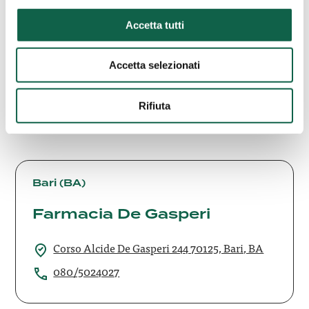
Farmacia D’Addario
Francesca
Accetta tutti
Via XXII Maggio 1944, 22 65013, Città
Accetta selezionati
Sant'Angelo, PE
085959646
Rifiuta
Farmacia
De
Bari (BA)
Gasperi
Farmacia De Gasperi
Corso Alcide De Gasperi 244 70125, Bari, BA
080/5024027