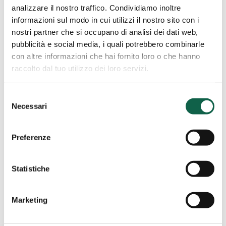
0831/523995
analizzare il nostro traffico. Condividiamo inoltre
informazioni sul modo in cui utilizzi il nostro sito con i
nostri partner che si occupano di analisi dei dati web,
pubblicità e social media, i quali potrebbero combinarle
con altre informazioni che hai fornito loro o che hanno
Farmacia
Croce
Chiuro (SO)
raccolto dal tuo utilizzo dei loro servizi.
di
Farmacia Croce di dott.ssa
dott.ssa
Selezione
Colletti A.C. e C. Snc
Colletti
Necessari
del
A.C.
consenso
e
Via Stazione,5 23030, Chiuro, SO
C.
Preferenze
0342482279
Snc
Statistiche
Farmacia
Marketing
D’Addario
Città Sant'Angelo (PE)
Francesca