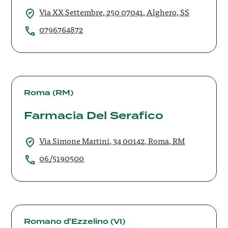
Via XX Settembre, 250 07041, Alghero, SS
0796764872
Farmacia
Del
Roma (RM)
Serafico
Farmacia Del Serafico
Via Simone Martini, 34 00142, Roma, RM
06/5190500
Farmacia
di
Romano d'Ezzelino (VI)