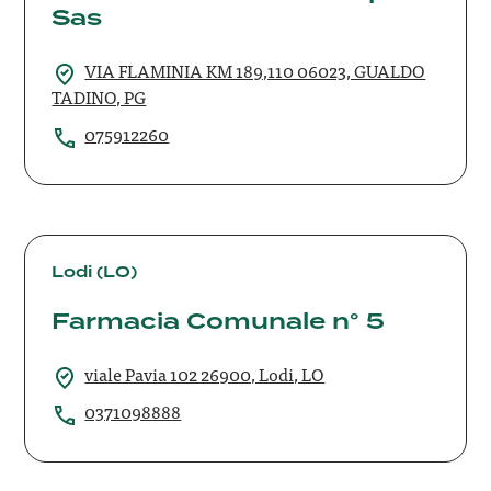
Sas
Sas
VIA FLAMINIA KM 189,110 06023, GUALDO
TADINO, PG
075912260
Farmacia
Comunale
Lodi (LO)
n°
Farmacia Comunale n° 5
5
viale Pavia 102 26900, Lodi, LO
0371098888