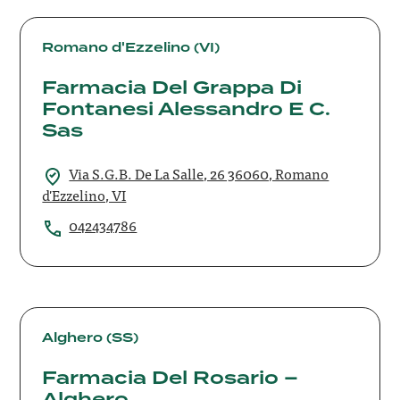
Farmacia
Del
Romano d'Ezzelino (VI)
Grappa
Farmacia Del Grappa Di
Di
Fontanesi
Fontanesi Alessandro E C.
Alessandro
Sas
E
C.
Via S.G.B. De La Salle, 26 36060, Romano
Sas
d'Ezzelino, VI
042434786
Farmacia
Del
Alghero (SS)
Rosario
Farmacia Del Rosario –
–
Alghero
Alghero