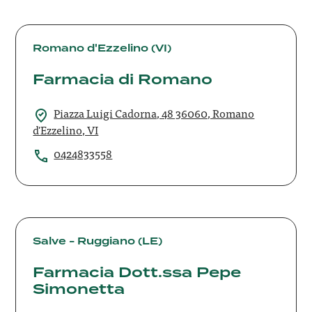
Farmacia
di
Romano d'Ezzelino (VI)
Romano
Farmacia di Romano
Piazza Luigi Cadorna, 48 36060, Romano
d'Ezzelino, VI
0424833558
Farmacia
Dott.ssa
Salve - Ruggiano (LE)
Pepe
Farmacia Dott.ssa Pepe
Simonetta
Simonetta