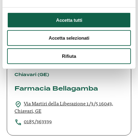
Farmacia Barisonzi Srl
VIA DE GASPERI, 1 27010, CURA
Accetta tutti
CARPIGNANO, PV
0382430541
Accetta selezionati
Rifiuta
Farmacia
Bellagamba
Chiavari (GE)
Farmacia Bellagamba
Via Martiri della Liberazione 1/3/5 16043,
Chiavari, GE
0185/363339