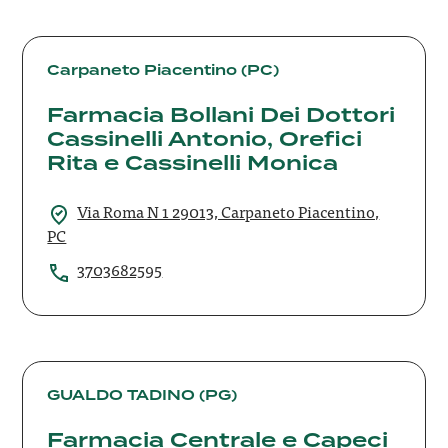
Farmacia
Bollani
Carpaneto Piacentino (PC)
Dei
Farmacia Bollani Dei Dottori
Dottori
Cassinelli
Cassinelli Antonio, Orefici
Antonio,
Rita e Cassinelli Monica
Orefici
Rita
Via Roma N 1 29013, Carpaneto Piacentino,
e
PC
Cassinelli
Monica
3703682595
Farmacia
Centrale
GUALDO TADINO (PG)
e
Farmacia Centrale e Capeci
Capeci