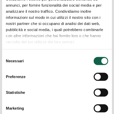
Via Jamoretti,51 21056, Induno Olona, VA
annunci, per fornire funzionalità dei social media e per
0332201246
analizzare il nostro traffico. Condividiamo inoltre
informazioni sul modo in cui utilizzi il nostro sito con i
nostri partner che si occupano di analisi dei dati web,
pubblicità e social media, i quali potrebbero combinarle
Farmacia
con altre informazioni che hai fornito loro o che hanno
Ai
Trieste (TS)
raccolto dal tuo utilizzo dei loro servizi.
Gemelli
Farmacia Ai Gemelli
Selezione
Necessari
del
via Bartolomeo D'Alviano 23 34144, Trieste, TS
consenso
0403409851
Preferenze
Statistiche
Farmacia
Barisonzi
CURA CARPIGNANO (PV)
Marketing
Srl