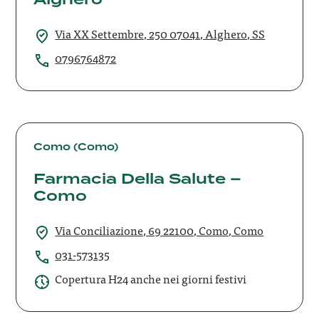
Via XX Settembre, 250 07041, Alghero, SS
0796764872
Farmacia
Della
Como (Como)
Salute
Farmacia Della Salute –
–
Como
Como
Via Conciliazione, 69 22100, Como, Como
031-573135
Copertura H24 anche nei giorni festivi