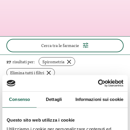
(apri
Cerca tra le farmacie
il
pannello
di
rimuovi
27
risultati per:
Spirometria
ricerca)
filtro
Elimina tutti i filtri
Farmacia
Consenso
Dettagli
Informazioni sui cookie
A.S.FAR.M.
Induno Olona (VA)
Farmacia A.S.FAR.M.
Questo sito web utilizza i cookie
Utilizziamo i cookie per personalizzare contenuti ed