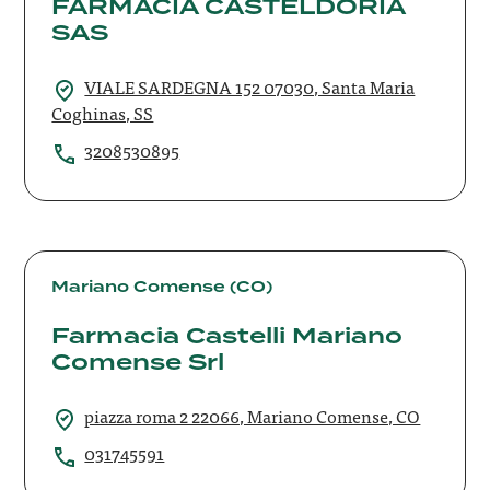
FARMACIA CASTELDORIA
SAS
VIALE SARDEGNA 152 07030, Santa Maria
Coghinas, SS
3208530895
Farmacia
Castelli
Mariano Comense (CO)
Mariano
Farmacia Castelli Mariano
Comense
Comense Srl
Srl
piazza roma 2 22066, Mariano Comense, CO
031745591