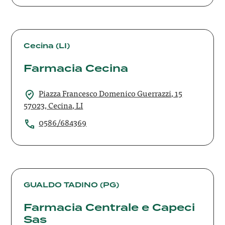
Farmacia
Cecina
Cecina (LI)
Farmacia Cecina
Piazza Francesco Domenico Guerrazzi, 15
57023, Cecina, LI
0586/684369
Farmacia
Centrale
GUALDO TADINO (PG)
e
Farmacia Centrale e Capeci
Capeci
Sas
Sas