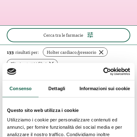
(apri
Cerca tra le farmacie
il
pannello
di
rimuovi
133
risultati per:
Holter cardiaco/pressorio
ricerca)
filtro
Elimina tutti i filtri
Farmacia
Consenso
Dettagli
Informazioni sui cookie
Boots
Milano (MI)
San
Farmacia Boots San Babila
Babila
Questo sito web utilizza i cookie
Utilizziamo i cookie per personalizzare contenuti ed
Galleria Passarella 1 20122, Milano, MI
annunci, per fornire funzionalità dei social media e per
02/76001526
analizzare il nostro traffico. Condividiamo inoltre