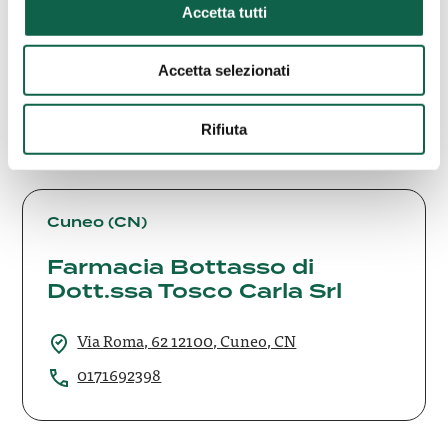
farmacia borgese
Accetta tutti
Via Nazionale Sud 397 89025, Rosarno, RC
Accetta selezionati
3760806780
Rifiuta
Farmacia
Bottasso
Cuneo (CN)
di
Farmacia Bottasso di
Dott.ssa
Dott.ssa Tosco Carla Srl
Tosco
Carla
Srl
Via Roma, 62 12100, Cuneo, CN
0171692398