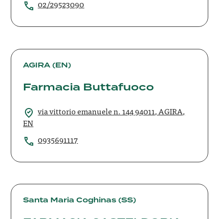
02/29523090
Farmacia
Buttafuoco
AGIRA (EN)
Farmacia Buttafuoco
via vittorio emanuele n. 144 94011, AGIRA,
EN
0935691117
FARMACIA
CASTELDORIA
Santa Maria Coghinas (SS)
SAS