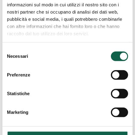
informazioni sul modo in cui utilizzi il nostro sito con i
nostri partner che si occupano di analisi dei dati web,
pubblicità e social media, i quali potrebbero combinarle
con altre informazioni che hai fornito loro o che hanno
Farmacia
raccolto dal tuo utilizzo dei loro servizi.
Boots
Milano (MI)
Stazione
Farmacia Boots Stazione
Centrale
Selezione
Centrale
Necessari
del
consenso
Staz. Centrale - Piano terra piazza duca
Preferenze
D'Aosta 20124, Milano, MI
02/6690735
Statistiche
Marketing
farmacia
borgese
Rosarno (RC)