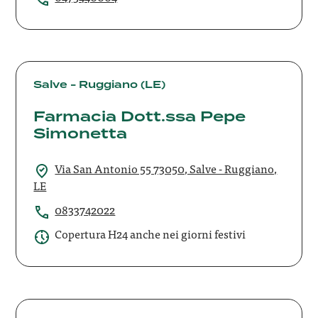
Farmacia
Dott.ssa
Salve - Ruggiano (LE)
Pepe
Farmacia Dott.ssa Pepe
Simonetta
Simonetta
Via San Antonio 55 73050, Salve - Ruggiano,
LE
0833742022
Copertura H24 anche nei giorni festivi
Farmacia