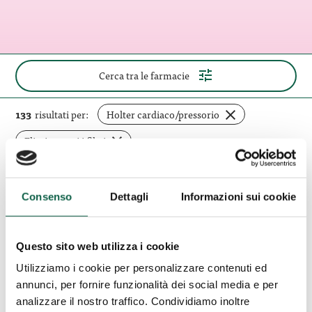
(apri
Cerca tra le farmacie
il
pannello
di
rimuovi
133
risultati per:
Holter cardiaco/pressorio
ricerca)
filtro
Elimina tutti i filtri
Farmacia
Consenso
Dettagli
Informazioni sui cookie
Dei
Roma (RM)
Colli
Farmacia Dei Colli
Questo sito web utilizza i cookie
Utilizziamo i cookie per personalizzare contenuti ed
Piazzale Eugenio Morelli 23/24 00151, Roma,
annunci, per fornire funzionalità dei social media e per
RM
analizzare il nostro traffico. Condividiamo inoltre