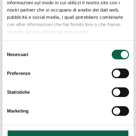
06/6571962
informazioni sul modo in cui utilizzi il nostro sito con i
nostri partner che si occupano di analisi dei dati web,
pubblicità e social media, i quali potrebbero combinarle
con altre informazioni che hai fornito loro o che hanno
raccolto dal tuo utilizzo dei loro servizi.
Farmacia
Del
Romano d'Ezzelino (VI)
Grappa
Selezione
Farmacia Del Grappa Di
Di
Necessari
del
Fontanesi Alessandro E C.
Fontanesi
consenso
Alessandro
Sas
Preferenze
E
C.
Via S.G.B. De La Salle, 26 36060, Romano
Sas
d'Ezzelino, VI
Statistiche
042434786
Marketing
Farmacia