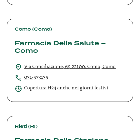
Farmacia
Della
Como (Como)
Salute
Farmacia Della Salute –
–
Como
Como
Via Conciliazione, 69 22100, Como, Como
031-573135
Copertura H24 anche nei giorni festivi
Farmacia
Della
Rieti (RI)
Stazione