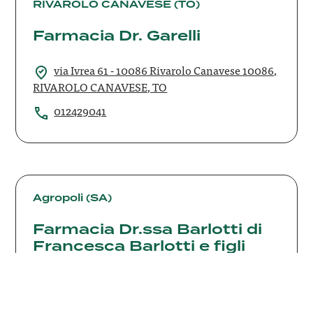
Dr.
RIVAROLO CANAVESE (TO)
Garelli
Farmacia Dr. Garelli
via Ivrea 61 - 10086 Rivarolo Canavese 10086,
RIVAROLO CANAVESE, TO
012429041
Farmacia
Dr.ssa
Agropoli (SA)
Barlotti
Farmacia Dr.ssa Barlotti di
di
Francesca Barlotti e figli
Francesca
Barlotti
snc
e
figli
Via Pio X, 6 84043, Agropoli, SA
snc