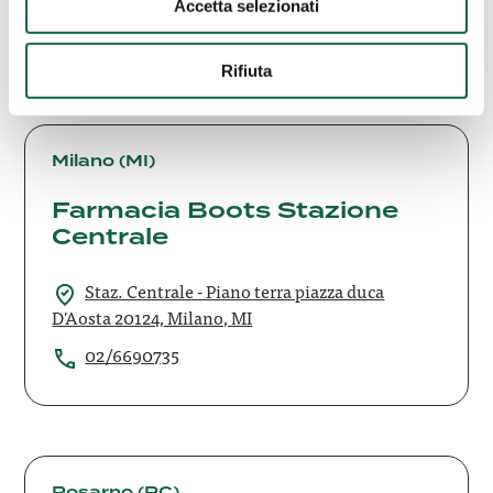
Accetta selezionati
02/76001526
Rifiuta
Farmacia
Boots
Milano (MI)
Stazione
Farmacia Boots Stazione
Centrale
Centrale
Staz. Centrale - Piano terra piazza duca
D'Aosta 20124, Milano, MI
02/6690735
farmacia
borgese
Rosarno (RC)