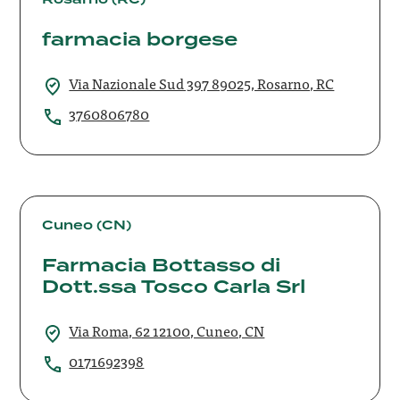
farmacia borgese
Via Nazionale Sud 397 89025, Rosarno, RC
3760806780
Farmacia
Bottasso
Cuneo (CN)
di
Farmacia Bottasso di
Dott.ssa
Dott.ssa Tosco Carla Srl
Tosco
Carla
Srl
Via Roma, 62 12100, Cuneo, CN
0171692398