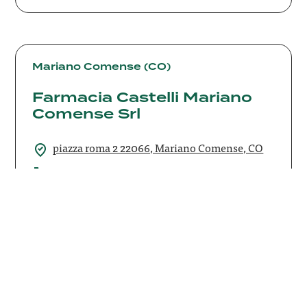
Farmacia
Castelli
Mariano Comense (CO)
Mariano
Farmacia Castelli Mariano
Comense
Comense Srl
Srl
piazza roma 2 22066, Mariano Comense, CO
031745591
Farmacia
Centrale
GUALDO TADINO (PG)
e
Farmacia Centrale e Capeci
Capeci
Sas
Sas