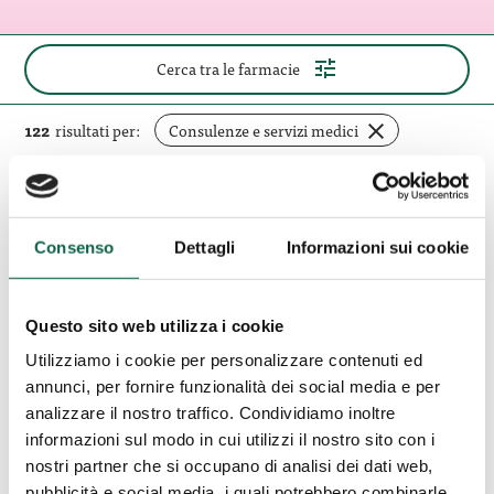
(apri
Cerca tra le farmacie
il
pannello
di
rimuovi
122
risultati per:
Consulenze e servizi medici
ricerca)
filtro
Elimina tutti i filtri
Consenso
Dettagli
Informazioni sui cookie
Farmacia
Boots
Limbiate (MB)
Limbiate
Questo sito web utilizza i cookie
Farmacia Boots Limbiate
Utilizziamo i cookie per personalizzare contenuti ed
Via Monza Ang.Garibaldi 55 20051, Limbiate,
annunci, per fornire funzionalità dei social media e per
MB
analizzare il nostro traffico. Condividiamo inoltre
informazioni sul modo in cui utilizzi il nostro sito con i
02/9967828
nostri partner che si occupano di analisi dei dati web,
pubblicità e social media, i quali potrebbero combinarle